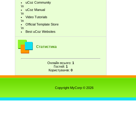
uCoz Community
\n
uCoz Manual
\n
Video Tutorials
\n
Official Template Store
\n
Best uCoz Websites
Статистика
Онлайн всього:
1
Гостей:
1
Користувачів:
0
Copyright MyCorp © 2026