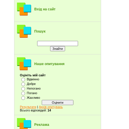
Вхід на сайт
Пошук
Наше опитування
Оцініть мій сайт
Відмінно
Добре
Непогано
Погано
Жахливо
Результати
|
Архів опитувань
Всього відповідей:
14
Реклама