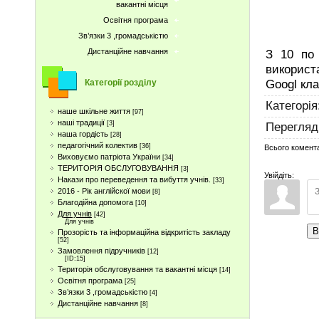
вакантні місця
О
Освітня програма
Шан
Зв’язки 3 ,громадськістю
З 10 по 
Дистанційне навчання
використ
Googl кла
Категорії розділу
Категорія
наше шкільне життя
[97]
наші традиції
Перегляд
[3]
наша гордість
[28]
педагогічний колектив
[36]
Всього комент
Виховуємо патріота України
[34]
ТЕРИТОРІЯ ОБСЛУГОВУВАННЯ
[3]
Увійдіть:
Накази про переведення та вибуття учнів.
[33]
2016 - Рік англійскої мови
[8]
Благодійна допомога
[10]
Для учнів
[42]
Для учнів
В
Прозорість та інформаційна відкритість закладу
[52]
Замовлення підручників
[12]
[ID:15]
Територія обслуговування та вакантні місця
[14]
Освітня програма
[25]
Зв’язки 3 ,громадськістю
[4]
Дистанційне навчання
[8]