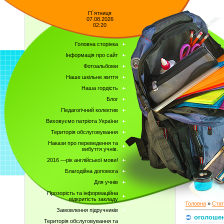
П`ятниця
07.08.2026
02:20
Головна сторінка
Інформація про сайт
Фотоальбоми
Наше шкільне життя
Наша гордість
Блог
Педагогічний колектив
Виховуємо патріота України
Територія обслуговування
Накази про переведення та
вибуття учнів.
2016 —рік англійської мови!
Благодійна допомога
Для учнів
Прозорість та інформаційна
відкритість закладу
Головна
»
Стат
Замовлення підручників
оголоше
Територія обслуговування та