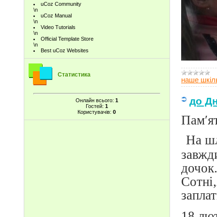
uCoz Community
\n
uCoz Manual
\n
Video Tutorials
\n
Official Template Store
\n
Best uCoz Websites
Статистика
наше шкіл
до Дн
Онлайн всього:
1
Гостей:
1
Користувачів:
0
Пам′ят
На шл
завжд
дочок.
Сотні
запла
18 лю