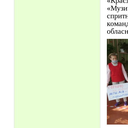
«Крає
«Музич
спритн
команд
обласн