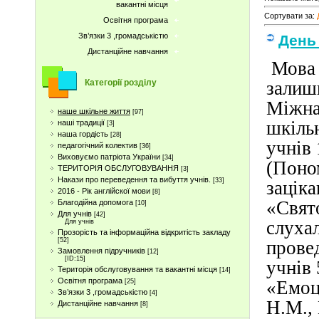
вакантні місця
Сортувати за
:
Освітня програма
Зв’язки 3 ,громадськістю
День
Дистанційне навчання
Мова –
залиш
Категорії розділу
Міжна
наше шкільне життя
[97]
шкіль
наші традиції
[3]
наша гордість
[28]
учнів 
педагогічний колектив
[36]
Виховуємо патріота України
[34]
(Поно
ТЕРИТОРІЯ ОБСЛУГОВУВАННЯ
[3]
Накази про переведення та вибуття учнів.
[33]
заціка
2016 - Рік англійскої мови
[8]
«Свято
Благодійна допомога
[10]
Для учнів
[42]
слухал
Для учнів
Прозорість та інформаційна відкритість закладу
[52]
прове
Замовлення підручників
[12]
[ID:15]
учнів 
Територія обслуговування та вакантні місця
[14]
Освітня програма
«Емоц
[25]
Зв’язки 3 ,громадськістю
[4]
Н.М.,
Дистанційне навчання
[8]