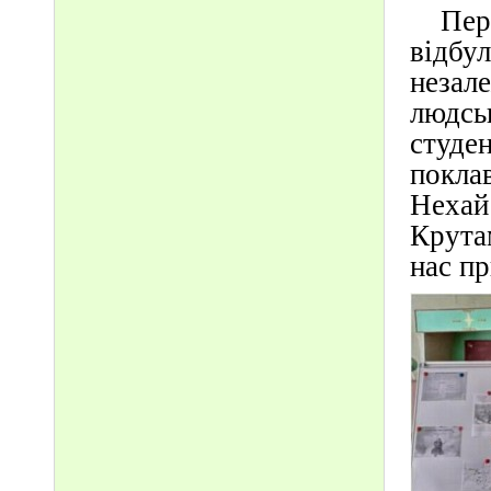
Перші
відбул
незале
людсь
студен
поклав
Нехай 
Крутам
нас п