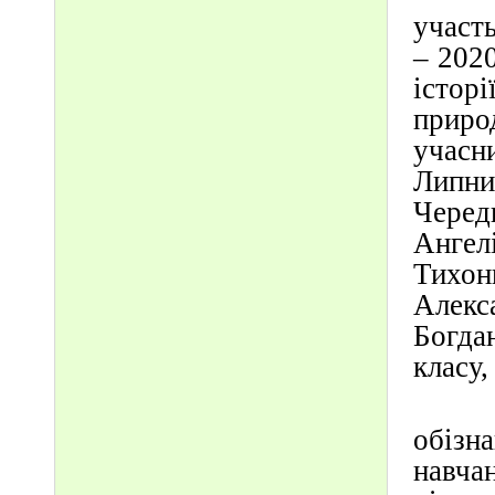
участь
– 2020
істор
приро
учасни
Липн
Черед
Ангел
Тихон
Алекс
Богда
класу
Дяку
обізн
навча