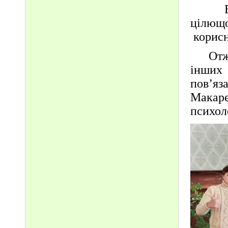
Всі 
цілющо
корисн
Отже
інших
пов’я
Макар
психол