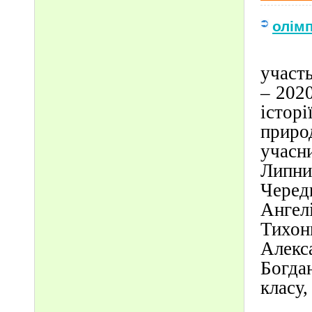
олім
Здобу
участь
– 2020
істор
приро
учасни
Липн
Черед
Ангел
Тихон
Алекс
Богда
класу