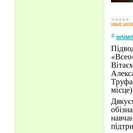
наше шкіл
олім
Підво
«Всео
Вітає
Алекс
Труфа
місце)
Дяку
обізн
навча
підтри