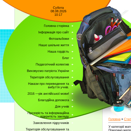
Субота
08.08.2026
10:17
Головна сторінка
Інформація про сайт
Фотоальбоми
Наше шкільне життя
Наша гордість
Блог
Педагогічний колектив
Виховуємо патріота України
Територія обслуговування
Накази про переведення та
вибуття учнів.
2016 —рік англійської мови!
Благодійна допомога
Для учнів
Прозорість та інформаційна
відкритість закладу
Головна
»
Стат
Замовлення підручників
У категорії мат
Територія обслуговування та
Показано матер