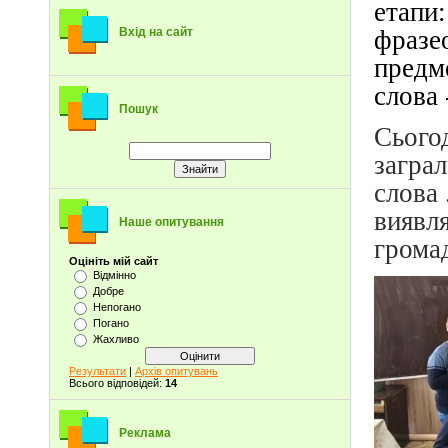
етапи
фразе
Вхід на сайт
предм
слова
Пошук
Сього
заграл
слова 
виявл
Наше опитування
грома
Оцініть мій сайт
Відмінно
Добре
Непогано
Погано
Жахливо
Результати
|
Архів опитувань
Всього відповідей:
14
Реклама