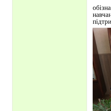
Дяку
обізн
навча
підтри