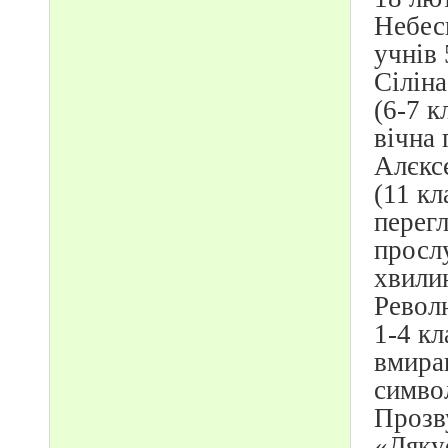
Небес
учнів 
Сіліна
(6-7 к
вічна 
Алєксє
(11 кл
перег
просл
хвили
Револю
1-4 кл
вмира
символ
Прозву
«Дяку