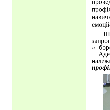
прове
профі
навич
емоцій
Ш
запро
« бор
Аде
нале
профі