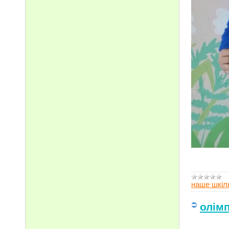
наше шкіл
олім
Здобу