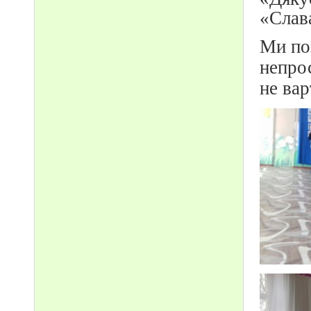
«Слава
Ми по
непро
не ва