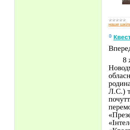
наше шкіл
Квест
Вперед
8 жовт
Новодм
обласн
родина
Л.С.) 
почутт
перем
«През
«Інтел