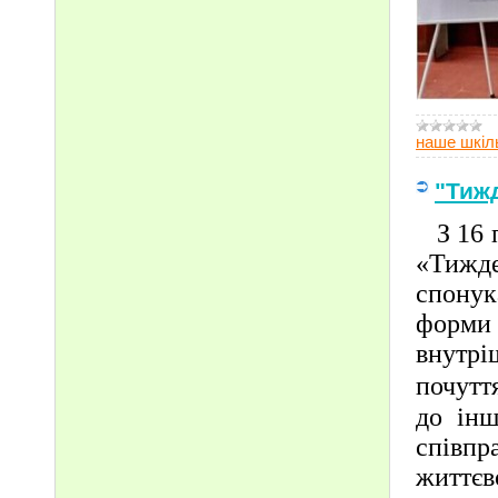
наше шкіл
"Тиж
З 16 п
«Тижде
спонук
форми
внутр
почутт
до інш
співп
життєв