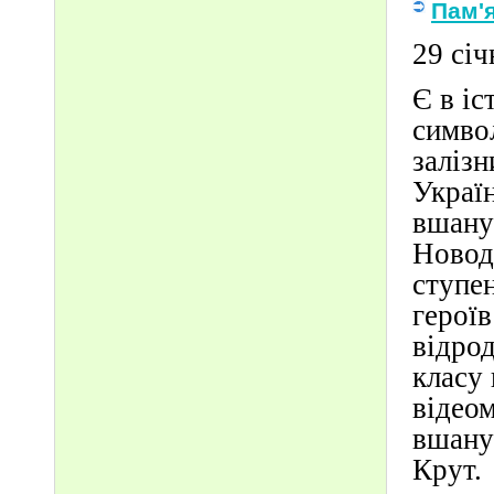
Пам'я
29 сі
Є в іс
симво
заліз
Україн
вшанув
Новодм
ступен
герої
відрод
класу 
відео
вшану
Крут.