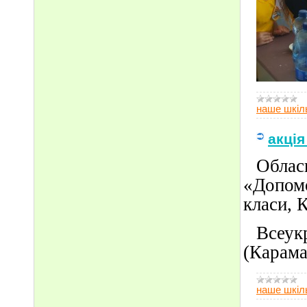
наше шкіл
акці
Обласн
«Допомо
класи, 
Всеукр
(Карама
наше шкіл