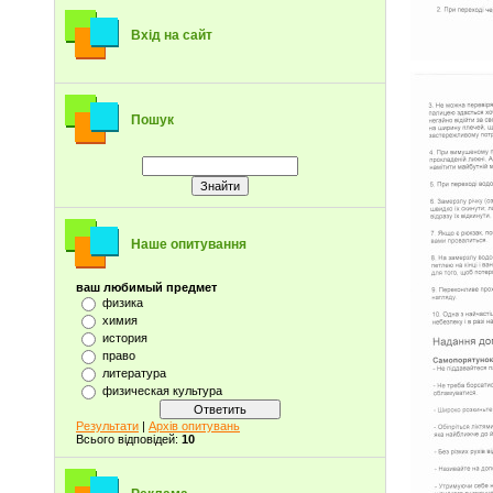
Вхід на сайт
Пошук
Наше опитування
ваш любимый предмет
физика
химия
история
право
литература
физическая культура
Результати
|
Архів опитувань
Всього відповідей:
10