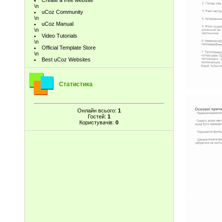
Create a free website
\n
uCoz Community
\n
uCoz Manual
\n
Video Tutorials
\n
Official Template Store
\n
Best uCoz Websites
Статистика
Онлайн всього:
1
Гостей:
1
Користувачів:
0