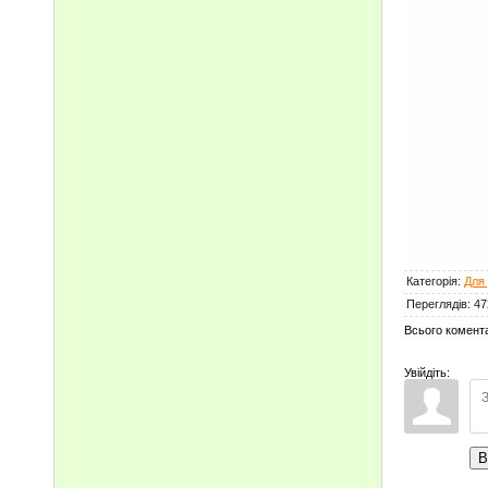
Категорія
:
Для 
Переглядів
:
47
Всього комент
Увійдіть:
В