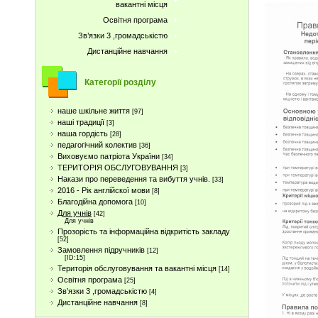
вакантні місця
Освітня програма
Зв’язки 3 ,громадськістю
Дистанційне навчання
Категорії розділу
наше шкільне життя
[97]
наші традиції
[3]
наша гордість
[28]
педагогічний колектив
[36]
Виховуємо патріота України
[34]
ТЕРИТОРІЯ ОБСЛУГОВУВАННЯ
[3]
Накази про переведення та вибуття учнів.
[33]
2016 - Рік англійскої мови
[8]
Благодійна допомога
[10]
Для учнів
[42]
Для учнів
Прозорість та інформаційна відкритість закладу
[52]
Замовлення підручників
[12]
[ID:15]
Територія обслуговування та вакантні місця
[14]
Освітня програма
[25]
Зв’язки 3 ,громадськістю
[4]
Дистанційне навчання
[8]