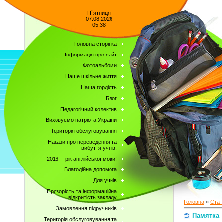
П`ятниця
07.08.2026
05:38
Головна сторінка
Інформація про сайт
Фотоальбоми
Наше шкільне життя
Наша гордість
Блог
Педагогічний колектив
Виховуємо патріота України
Територія обслуговування
Накази про переведення та
вибуття учнів.
2016 —рік англійської мови!
Благодійна допомога
Для учнів
Прозорість та інформаційна
відкритість закладу
Головна
»
Стат
Замовлення підручників
Памятка
Територія обслуговування та