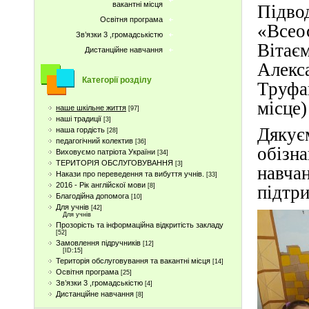
вакантні місця
Підво
Освітня програма
«Всео
Зв’язки 3 ,громадськістю
Вітає
Дистанційне навчання
Алекс
Категорії розділу
Труфа
місце)
наше шкільне життя
[97]
наші традиції
[3]
Дяку
наша гордість
[28]
педагогічний колектив
[36]
обізн
Виховуємо патріота України
[34]
ТЕРИТОРІЯ ОБСЛУГОВУВАННЯ
[3]
навча
Накази про переведення та вибуття учнів.
[33]
2016 - Рік англійскої мови
[8]
підтри
Благодійна допомога
[10]
Для учнів
[42]
Для учнів
Прозорість та інформаційна відкритість закладу
[52]
Замовлення підручників
[12]
[ID:15]
Територія обслуговування та вакантні місця
[14]
Освітня програма
[25]
Зв’язки 3 ,громадськістю
[4]
Дистанційне навчання
[8]