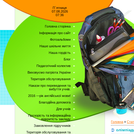
П`ятниця
07.08.2026
07:36
Головна сторінка
Інформація про сайт
Фотоальбоми
Наше шкільне життя
Наша гордість
Блог
Педагогічний колектив
Виховуємо патріота України
Територія обслуговування
Накази про переведення та
вибуття учнів.
2016 —рік англійської мови!
Благодійна допомога
Для учнів
Прозорість та інформаційна
відкритість закладу
Головна
»
Стат
Замовлення підручників
олімпіад
Територія обслуговування та