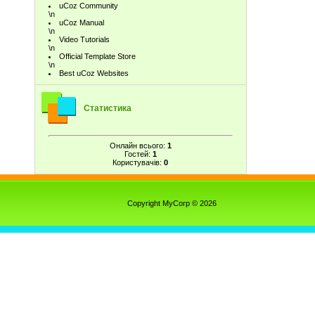
uCoz Community
\n
uCoz Manual
\n
Video Tutorials
\n
Official Template Store
\n
Best uCoz Websites
Статистика
Онлайн всього:
1
Гостей:
1
Користувачів:
0
Copyright MyCorp © 2026