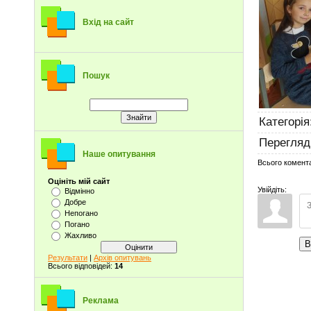
Вхід на сайт
Пошук
Категорія
Перегляд
Наше опитування
Всього комент
Оцініть мій сайт
Увійдіть:
Відмінно
Добре
Непогано
Погано
Жахливо
В
Результати
|
Архів опитувань
Всього відповідей:
14
Реклама