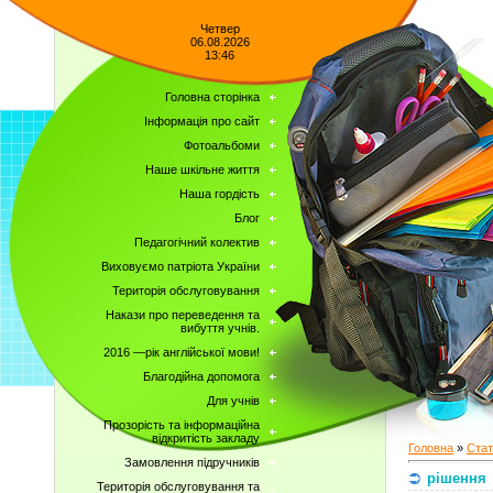
Четвер
06.08.2026
13:46
Головна сторінка
Інформація про сайт
Фотоальбоми
Наше шкільне життя
Наша гордість
Блог
Педагогічний колектив
Виховуємо патріота України
Територія обслуговування
Накази про переведення та
вибуття учнів.
2016 —рік англійської мови!
Благодійна допомога
Для учнів
Прозорість та інформаційна
відкритість закладу
Головна
»
Стат
Замовлення підручників
рішення
Територія обслуговування та