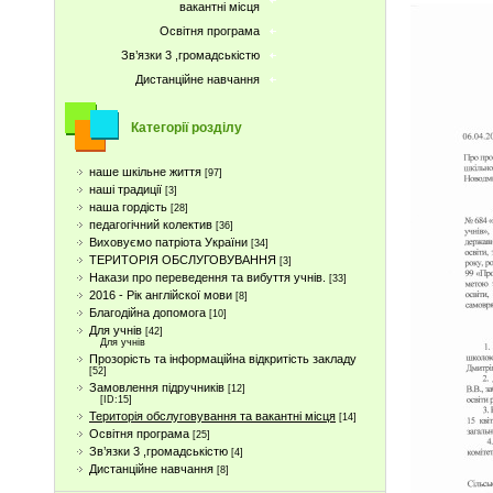
вакантні місця
Освітня програма
Зв’язки 3 ,громадськістю
Дистанційне навчання
Категорії розділу
наше шкільне життя
[97]
наші традиції
[3]
наша гордість
[28]
педагогічний колектив
[36]
Виховуємо патріота України
[34]
ТЕРИТОРІЯ ОБСЛУГОВУВАННЯ
[3]
Накази про переведення та вибуття учнів.
[33]
2016 - Рік англійскої мови
[8]
Благодійна допомога
[10]
Для учнів
[42]
Для учнів
Прозорість та інформаційна відкритість закладу
[52]
Замовлення підручників
[12]
[ID:15]
Територія обслуговування та вакантні місця
[14]
Освітня програма
[25]
Зв’язки 3 ,громадськістю
[4]
Дистанційне навчання
[8]