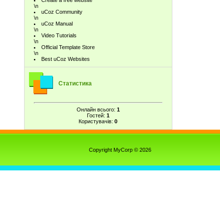
Create a free website
\n
uCoz Community
\n
uCoz Manual
\n
Video Tutorials
\n
Official Template Store
\n
Best uCoz Websites
Статистика
Онлайн всього:
1
Гостей:
1
Користувачів:
0
Copyright MyCorp © 2026