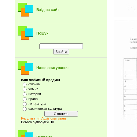
Вхід на сайт
Пошук
Наше опитування
ваш любимый предмет
физика
химия
история
право
литература
физическая культура
Результати
|
Архів опитувань
Всього відповідей:
10