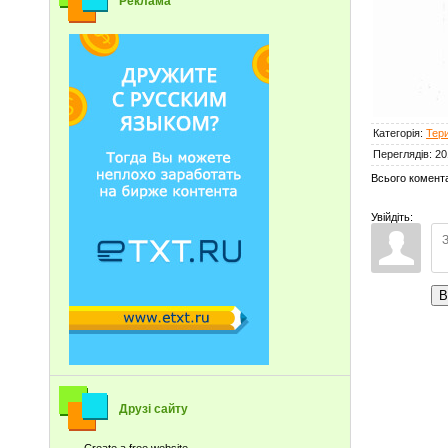
Реклама
Категорія
:
Тери
Переглядів
:
20
Всього комент
Увійдіть:
В
Друзі сайту