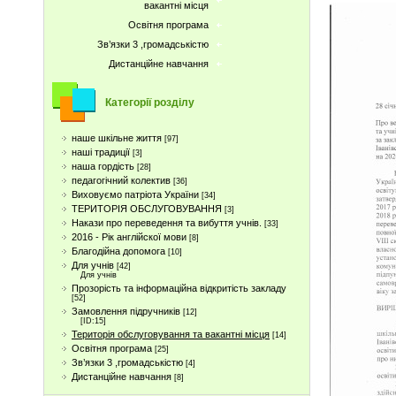
вакантні місця
Освітня програма
Зв’язки 3 ,громадськістю
Дистанційне навчання
Категорії розділу
наше шкільне життя
[97]
наші традиції
[3]
наша гордість
[28]
педагогічний колектив
[36]
Виховуємо патріота України
[34]
ТЕРИТОРІЯ ОБСЛУГОВУВАННЯ
[3]
Накази про переведення та вибуття учнів.
[33]
2016 - Рік англійскої мови
[8]
Благодійна допомога
[10]
Для учнів
[42]
Для учнів
Прозорість та інформаційна відкритість закладу
[52]
Замовлення підручників
[12]
[ID:15]
Територія обслуговування та вакантні місця
[14]
Освітня програма
[25]
Зв’язки 3 ,громадськістю
[4]
Дистанційне навчання
[8]