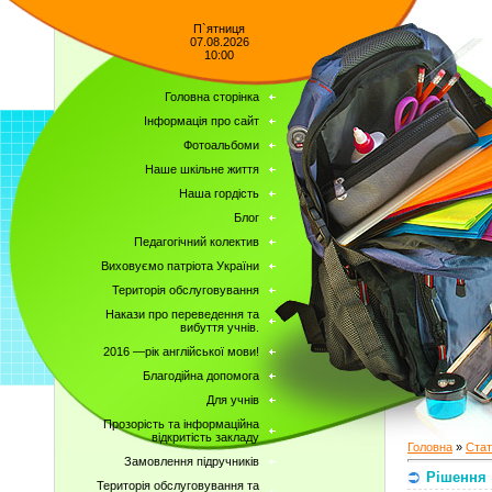
П`ятниця
07.08.2026
10:00
Головна сторінка
Інформація про сайт
Фотоальбоми
Наше шкільне життя
Наша гордість
Блог
Педагогічний колектив
Виховуємо патріота України
Територія обслуговування
Накази про переведення та
вибуття учнів.
2016 —рік англійської мови!
Благодійна допомога
Для учнів
Прозорість та інформаційна
відкритість закладу
Головна
»
Стат
Замовлення підручників
Рішення
Територія обслуговування та