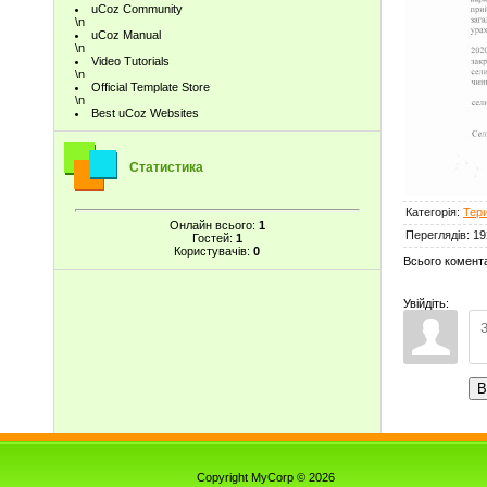
uCoz Community
\n
uCoz Manual
\n
Video Tutorials
\n
Official Template Store
\n
Best uCoz Websites
Статистика
Категорія
:
Тери
Онлайн всього:
1
Переглядів
:
19
Гостей:
1
Користувачів:
0
Всього комент
Увійдіть:
В
Copyright MyCorp © 2026