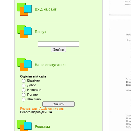
Вхід на сайт
Пошук
Наше опитування
Оцініть мій сайт
Відмінно
Добре
Непогано
Погано
Жахливо
Результати
|
Архів опитувань
Всього відповідей:
14
Реклама