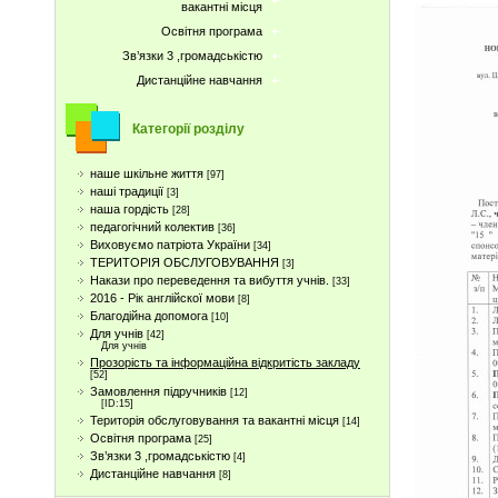
вакантні місця
Освітня програма
Зв’язки 3 ,громадськістю
Дистанційне навчання
Категорії розділу
наше шкільне життя
[97]
наші традиції
[3]
наша гордість
[28]
педагогічний колектив
[36]
Виховуємо патріота України
[34]
ТЕРИТОРІЯ ОБСЛУГОВУВАННЯ
[3]
Накази про переведення та вибуття учнів.
[33]
2016 - Рік англійскої мови
[8]
Благодійна допомога
[10]
Для учнів
[42]
Для учнів
Прозорість та інформаційна відкритість закладу
[52]
Замовлення підручників
[12]
[ID:15]
Територія обслуговування та вакантні місця
[14]
Освітня програма
[25]
Зв’язки 3 ,громадськістю
[4]
Дистанційне навчання
[8]