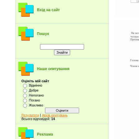
Вхід на сайт
Пошук
Наше опитування
Оцініть мій сайт
Відмінно
Добре
Непогано
Погано
Жахливо
Результати
|
Архів опитувань
Всього відповідей:
14
Реклама