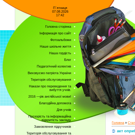
П`ятниця
07.08.2026
17:42
Головна сторінка
Інформація про сайт
Фотоальбоми
Наше шкільне життя
Наша гордість
Блог
Педагогічний колектив
Виховуємо патріота України
Територія обслуговування
Накази про переведення та
вибуття учнів.
2016 —рік англійської мови!
Благодійна допомога
Для учнів
Прозорість та інформаційна
відкритість закладу
Головна
»
Стат
Замовлення підручників
акт опри
Територія обслуговування та