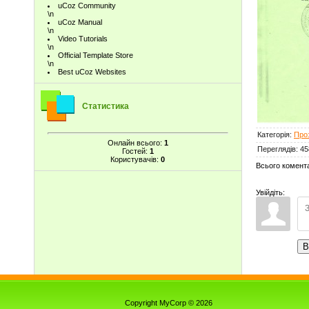
uCoz Community
\n
uCoz Manual
\n
Video Tutorials
\n
Official Template Store
\n
Best uCoz Websites
Статистика
Категорія
:
Проз
Онлайн всього:
1
Переглядів
:
45
Гостей:
1
Користувачів:
0
Всього комент
Увійдіть:
В
Copyright MyCorp © 2026