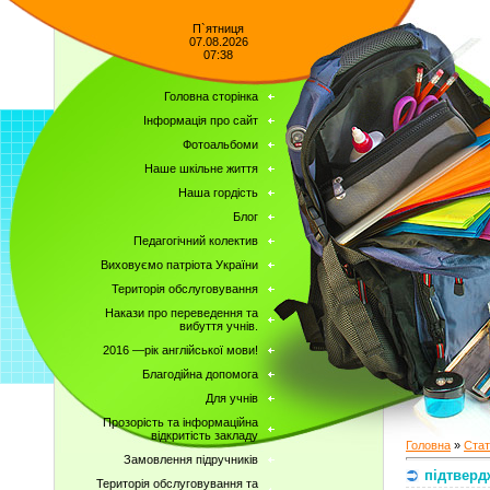
П`ятниця
07.08.2026
07:38
Головна сторінка
Інформація про сайт
Фотоальбоми
Наше шкільне життя
Наша гордість
Блог
Педагогічний колектив
Виховуємо патріота України
Територія обслуговування
Накази про переведення та
вибуття учнів.
2016 —рік англійської мови!
Благодійна допомога
Для учнів
Прозорість та інформаційна
відкритість закладу
Головна
»
Стат
Замовлення підручників
підтверд
Територія обслуговування та