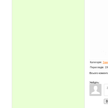
Категорія
:
Зам
Переглядів
:
19
Всього комент
Увійдіть:
В