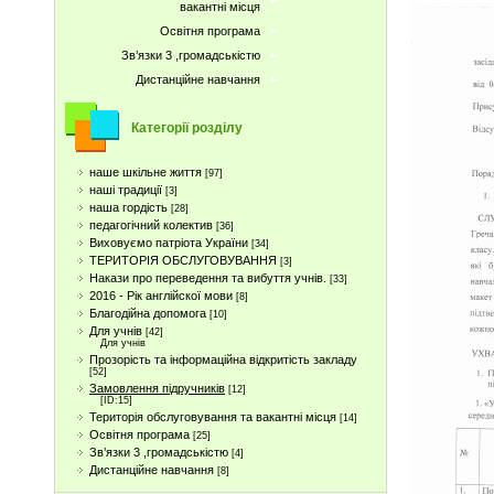
вакантні місця
Освітня програма
Зв’язки 3 ,громадськістю
Дистанційне навчання
Категорії розділу
наше шкільне життя
[97]
наші традиції
[3]
наша гордість
[28]
педагогічний колектив
[36]
Виховуємо патріота України
[34]
ТЕРИТОРІЯ ОБСЛУГОВУВАННЯ
[3]
Накази про переведення та вибуття учнів.
[33]
2016 - Рік англійскої мови
[8]
Благодійна допомога
[10]
Для учнів
[42]
Для учнів
Прозорість та інформаційна відкритість закладу
[52]
Замовлення підручників
[12]
[ID:15]
Територія обслуговування та вакантні місця
[14]
Освітня програма
[25]
Зв’язки 3 ,громадськістю
[4]
Дистанційне навчання
[8]