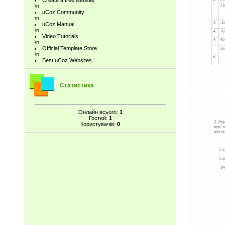
Create a free website
\n
uCoz Community
\n
uCoz Manual
\n
Video Tutorials
\n
Official Template Store
\n
Best uCoz Websites
Статистика
Онлайн всього:
1
Гостей:
1
Користувачів:
0