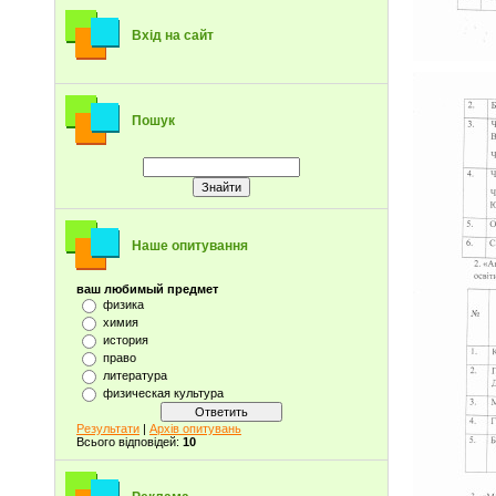
Вхід на сайт
Пошук
Наше опитування
ваш любимый предмет
физика
химия
история
право
литература
физическая культура
Результати
|
Архів опитувань
Всього відповідей:
10